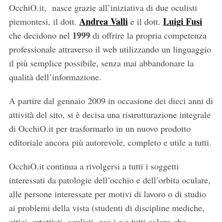
OcchiO.it, nasce grazie all’iniziativa di due oculisti
:
Andrea Valli
Luigi Fusi
piemontesi, il dott.
e il dott.
1999
che decidono nel
di offrire la propria competenza
professionale attraverso il web utilizzando un linguaggio
il più semplice possibile, senza mai abbandonare la
qualità dell’informazione.
A partire dal gennaio 2009 in occasione dei dieci anni di
attività del sito, si è decisa una ristrutturazione integrale
di OcchiO.it per trasformarlo in un nuovo prodotto
editoriale ancora più autorevole, completo e utile a tutti.
OcchiO.it continua a rivolgersi a tutti i soggetti
interessati da patologie dell’occhio e dell’orbita oculare,
alle persone interessate per motivi di lavoro o di studio
ai problemi della vista (studenti di discipline mediche,
ottici, ortottisti, oculisti, ecc.) e a tutti coloro che