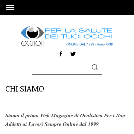
S
S
e
E
A
a
R
CHI SIAMO
C
r
H
c
h
f
Siamo il primo Web Magazine di Oculistica Per i Non
o
Addetti ai Lavori Sempre Online dal 1999
r